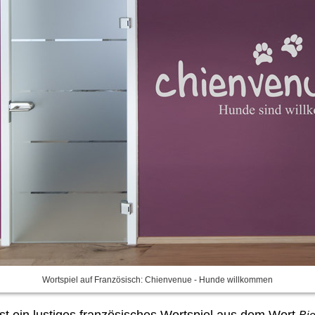
Wortspiel auf Französisch: Chienvenue - Hunde willkommen
st ein lustiges französisches Wortspiel aus dem Wort