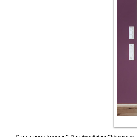
Parlez-vous français? Das
i