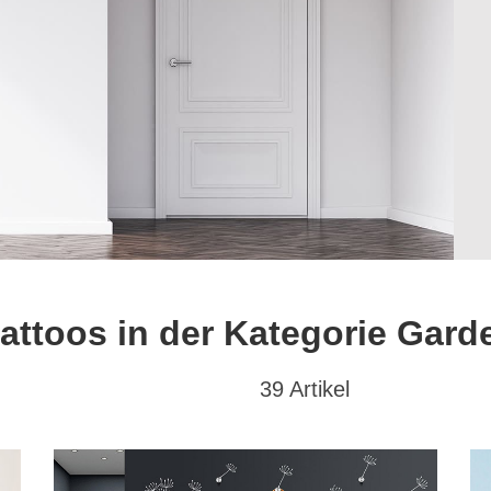
attoos in der Kategorie Gard
39 Artikel
at
Textwunsch
Hochformat
(5)
mit Wunschtext
(0)