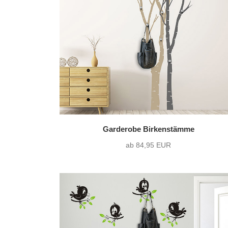
nur Motiv
(20)
Text mit Motiv
(7)
Garderobe Birkenstämme
ab 84,95 EUR