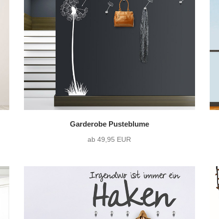
Querformat
(33)
ohne Wunschtext
(3
Quadrat
(1)
Garderobe Pusteblume
ab 49,95 EUR