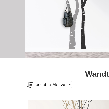
Wandt
Motivart
Form
nur Text
(12)