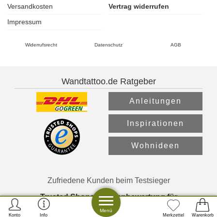
Versandkosten
Vertrag widerrufen
Impressum
Widerrufsrecht
Datenschutz
AGB
Wandtattoo.de Ratgeber
Anleitungen
Inspirationen
Wohnideen
Zufriedene Kunden beim Testsieger
Trusted Shops Kundenbewertung für
Wandtattoo.de
:
4.77
/
5.00
aus
267
Bewertungen.
Menü
Konto
Info
Merkzettel
Warenkorb