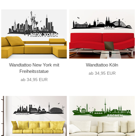
Motivart
Format
nur Text
(1)
Hochformat
(1)
nur Motiv
(0)
Querformat
(50)
Text mit Motiv
(50)
Quadrat
(0)
Wandtattoo New York mit
Wandtattoo Köln
Freiheitsstatue
ab 34,95 EUR
ab 34,95 EUR