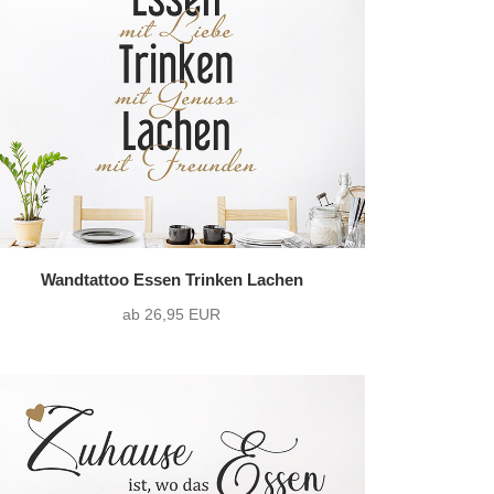
36 Varianten pro Motiv
7)
zweifarbig
(27)
1216 Varianten pro Motiv
Wandtattoo Essen Trinken Lachen
ab 26,95 EUR