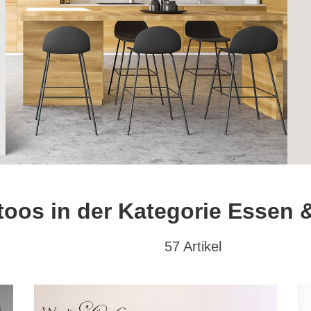
oos in der Kategorie Essen 
57 Artikel
at
Textwunsch
Hochformat
(32)
mit Wunschtext
(0)