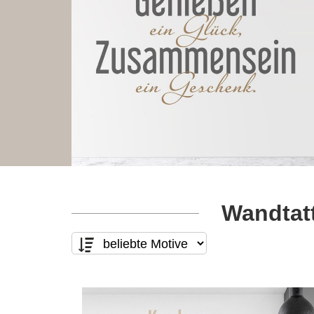
Wandtatt
Motivart
Form
nur Text
(13)