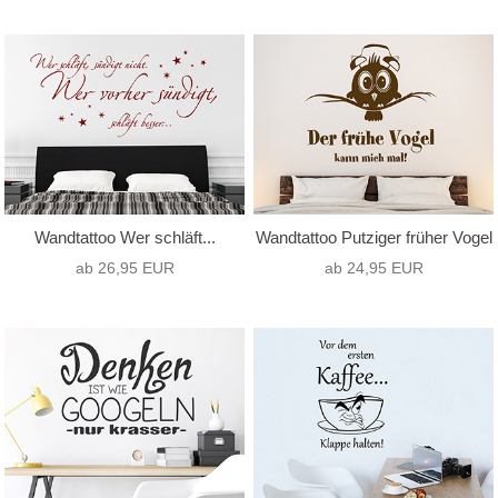
Motivart
Format
nur Text
(51)
Hochformat
(35)
nur Motiv
(0)
Querformat
(76)
Text mit Motiv
(62)
Quadrat
(2)
Wandtattoo Wer schläft...
Wandtattoo Putziger früher Vogel
ab 26,95 EUR
ab 24,95 EUR