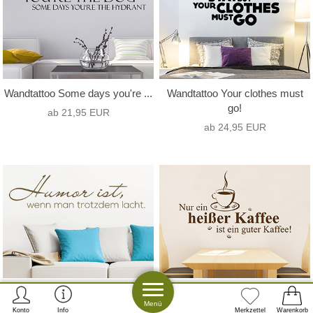
Wandtattoo Some days you're ...
Wandtattoo Your clothes must
go!
ab 21,95 EUR
ab 24,95 EUR
Wandtattoo Humor ist
Wandtattoo Heißer Kaffee
Menü
ab 19,95 EUR
ab 22,95 EUR
Konto
Info
Merkzettel
Warenkorb