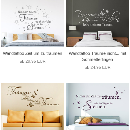
nur Text
(8)
Hochformat
(7)
nur Motiv
(0)
Querformat
(48)
Text mit Motiv
(47)
Quadrat
(0)
Wandtattoo Zeit um zu träumen
Wandtattoo Träume nicht... mit
Schmetterlingen
ab 29,95 EUR
ab 24,95 EUR