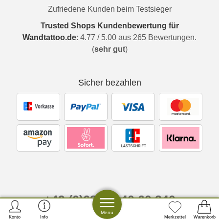
Zufriedene Kunden beim Testsieger
Trusted Shops Kundenbewertung für
Wandtattoo.de
:
4.77
/
5.00
aus
265
Bewertungen.
(
sehr gut
)
Sicher bezahlen
+49 (0)6825 / 40 60 240
Montag bis Freitag 08 - 16 Uhr
Menü
Konto
Info
Merkzettel
Warenkorb