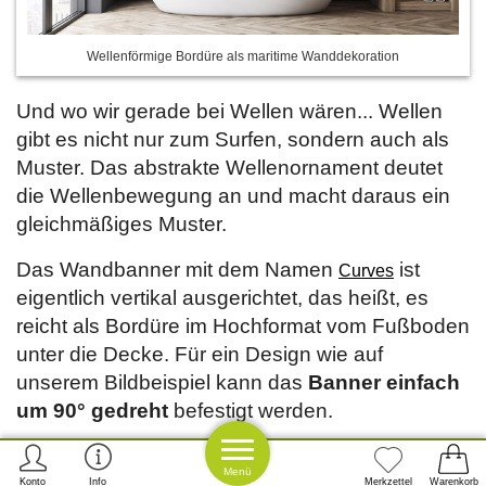
Wellenförmige Bordüre als maritime Wanddekoration
Und wo wir gerade bei Wellen wären... Wellen
gibt es nicht nur zum Surfen, sondern auch als
Muster. Das abstrakte Wellenornament deutet
die Wellenbewegung an und macht daraus ein
gleichmäßiges Muster.
Das Wandbanner mit dem Namen
ist
Curves
eigentlich vertikal ausgerichtet, das heißt, es
reicht als Bordüre im Hochformat vom Fußboden
unter die Decke. Für ein Design wie auf
unserem Bildbeispiel kann das
Banner einfach
um 90° gedreht
befestigt werden.
Für maritime Wandakzente im Badezimmer
Menü
sollten die Wände frei von Latex und Silikon
Konto
Info
Merkzettel
Warenkorb