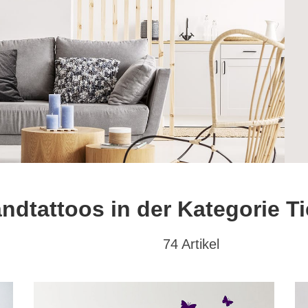
ndtattoos in der Kategorie Ti
74 Artikel
at
Textwunsch
Hochformat
(28)
mit Wunschtext
(4)