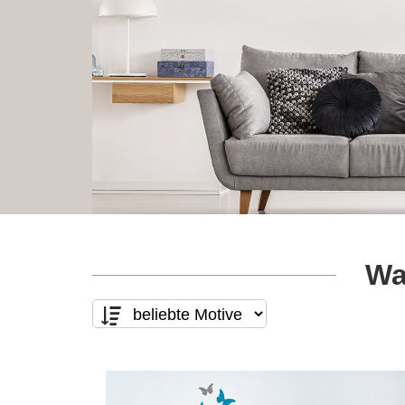
Wa
Motivart
Form
nur Text
(4)