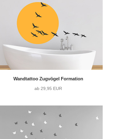
36 Varianten pro Motiv
0)
zweifarbig
(19)
1216 Varianten pro Motiv
Wandtattoo Zugvögel Formation
ab 29,95 EUR