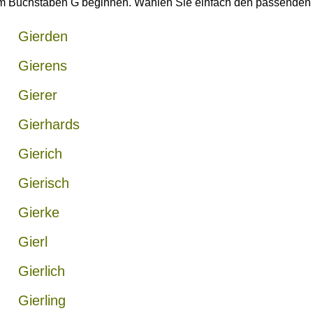
dem Buchstaben G beginnen. Wählen Sie einfach den passende
Gierden
Gierens
Gierer
Gierhards
Gierich
Gierisch
Gierke
Gierl
Gierlich
Gierling