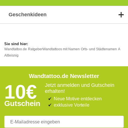
Geschenkideen
Wandtattoo.de
Ratgeber
Wandtattoos mit Namen
Orts- und Städtenamen
A
Altleisnig
Wandtattoo.de Newsletter
10€
Jetzt anmelden und Gutschein
erhalten!
Neue Motive entdecken
Gutschein
exklusive Vorteile