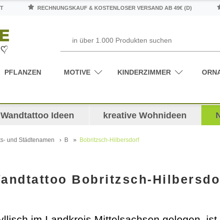
T
RECHNUNGSKAUF & KOSTENLOSER VERSAND AB 49€ (D)
PFLANZEN
MOTIVE
KINDERZIMMER
ORN
Wandtattoo Ideen
kreative Wohnideen
ts- und Städtenamen
B
Bobritzsch-Hilbersdorf
andtattoo Bobritzsch-Hilbersdo
yllisch im Landkreis Mittelsachsen gelegen, is