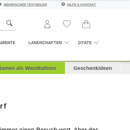
MEHRFACHER TESTSIEGER
HILFE & KONTAKT
AMENTE
LANDSCHAFTEN
ZITATE
Namen als Wandtattoos
Geschenkideen
rf
t immer einen Besuch wert. Aber das