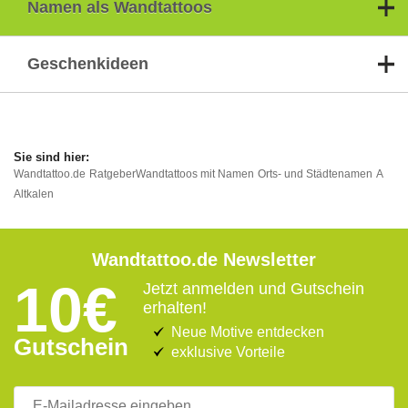
Namen als Wandtattoos
Geschenkideen
Wandtattoo.de
Ratgeber
Wandtattoos mit Namen
Orts- und Städtenamen
A
Altkalen
Wandtattoo.de Newsletter
10€
Jetzt anmelden und Gutschein
erhalten!
Neue Motive entdecken
Gutschein
exklusive Vorteile