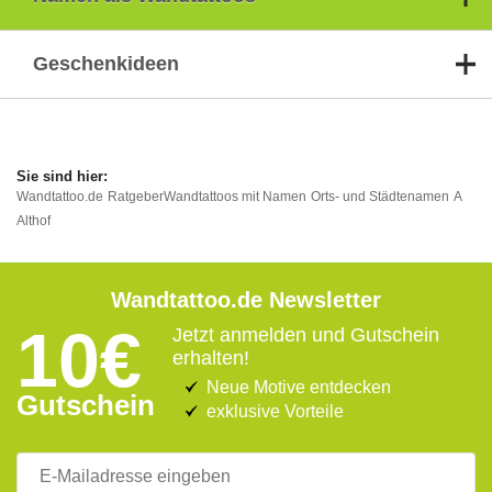
Geschenkideen
Wandtattoo.de
Ratgeber
Wandtattoos mit Namen
Orts- und Städtenamen
A
Althof
Wandtattoo.de Newsletter
10€
Jetzt anmelden und Gutschein
erhalten!
Neue Motive entdecken
Gutschein
exklusive Vorteile