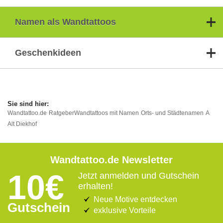
Namen als Wandtattoos
Geschenkideen
Wandtattoo.de
Ratgeber
Wandtattoos mit Namen
Orts- und Städtenamen
A
Alt Diekhof
Wandtattoo.de Newsletter
10€
Jetzt anmelden und Gutschein
erhalten!
Neue Motive entdecken
Gutschein
exklusive Vorteile