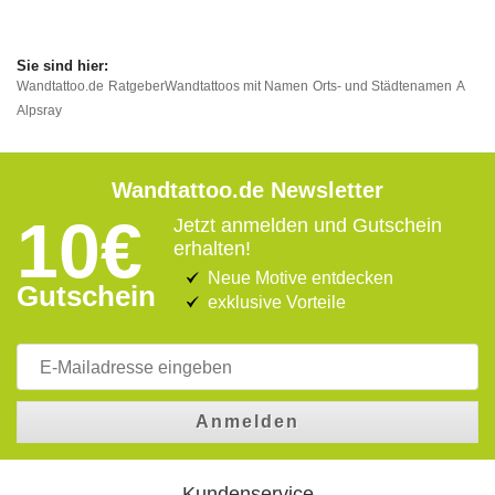
Wandtattoo.de
Ratgeber
Wandtattoos mit Namen
Orts- und Städtenamen
A
Alpsray
Wandtattoo.de Newsletter
10€
Jetzt anmelden und Gutschein
erhalten!
Neue Motive entdecken
Gutschein
exklusive Vorteile
Anmelden
Kundenservice