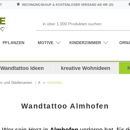
T
RECHNUNGSKAUF & KOSTENLOSER VERSAND AB 49€ (D)
PFLANZEN
MOTIVE
KINDERZIMMER
ORN
Wandtattoo Ideen
kreative Wohnideen
ts- und Städtenamen
A
Almhofen
Wandtattoo Almhofen
 Wer sein Herz in
Almhofen
verloren hat, für 