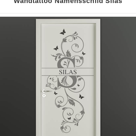
Wandtattoo Namensschild Silas