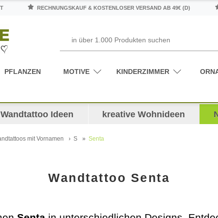
T
RECHNUNGSKAUF & KOSTENLOSER VERSAND AB 49€ (D)
PFLANZEN
MOTIVE
KINDERZIMMER
ORN
Wandtattoo Ideen
kreative Wohnideen
ndtattoos mit Vornamen
S
Senta
Wandtattoo Senta
amen
Senta
in unterschiedlichen Designs. Entdec