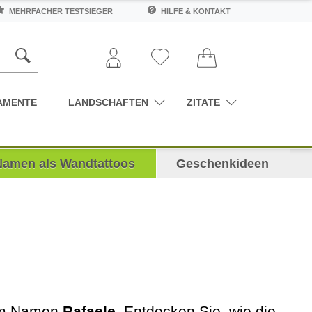
MEHRFACHER TESTSIEGER
HILFE & KONTAKT
AMENTE
LANDSCHAFTEN
ZITATE
Namen als Wandtattoos
Geschenkideen
dem Namen
Rafaele
. Entdecken Sie, wie die