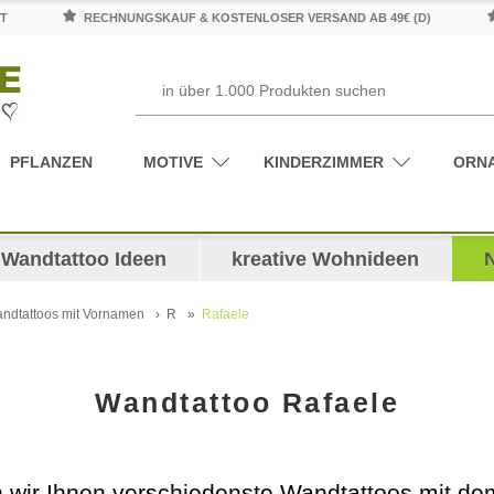
T
RECHNUNGSKAUF & KOSTENLOSER VERSAND AB 49€ (D)
PFLANZEN
MOTIVE
KINDERZIMMER
ORN
Wandtattoo Ideen
kreative Wohnideen
ndtattoos mit Vornamen
R
Rafaele
Wandtattoo Rafaele
en wir Ihnen verschiedenste Wandtattoos mit 