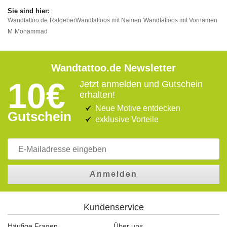
Wandtattoo.de
Ratgeber
Wandtattoos mit Namen
Wandtattoos mit Vornamen
M
Mohammad
Wandtattoo.de Newsletter
10€
Jetzt anmelden und Gutschein
erhalten!
Neue Motive entdecken
Gutschein
exklusive Vorteile
Anmelden
Kundenservice
Häufige Fragen
Über uns