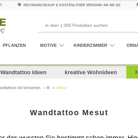
T
RECHNUNGSKAUF & KOSTENLOSER VERSAND AB 49€ (D)
PFLANZEN
MOTIVE
KINDERZIMMER
ORN
Wandtattoo Ideen
kreative Wohnideen
ndtattoos mit Vornamen
M
Mesut
Wandtattoo Mesut
r das wussten Sie bestimmt schon immer. Hier s