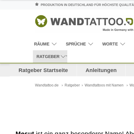
PRODUKTION IN DEUTSCHLAND FÜR HÖCHSTE QUALITÄ
RÄUME
SPRÜCHE
WORTE
RATGEBER
Ratgeber Startseite
Anleitungen
Wandtattoo.de
Ratgeber
Wandtattoos mit Namen
Wa
Mesut
ist ein ganz besonderer Name! Abe