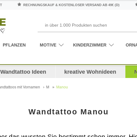
T
RECHNUNGSKAUF & KOSTENLOSER VERSAND AB 49€ (D)
PFLANZEN
MOTIVE
KINDERZIMMER
ORN
Wandtattoo Ideen
kreative Wohnideen
ndtattoos mit Vornamen
M
Manou
Wandtattoo Manou
r das wussten Sie bestimmt schon immer. Hier 