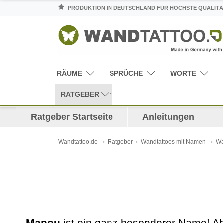
PRODUKTION IN DEUTSCHLAND FÜR HÖCHSTE QUALITÄ
RÄUME
SPRÜCHE
WORTE
RATGEBER
Ratgeber Startseite
Anleitungen
Wandtattoo.de
Ratgeber
Wandtattoos mit Namen
Wa
Manou
ist ein ganz besonderer Name! Abe