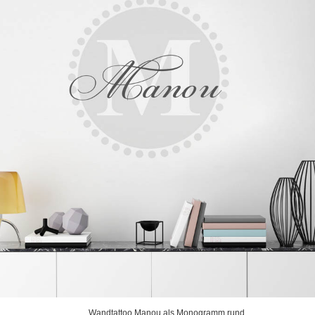
Wandtattoo Manou als Monogramm rund