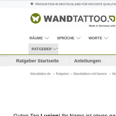
PRODUKTION IN DEUTSCHLAND FÜR HÖCHSTE QUALITÄ
RÄUME
SPRÜCHE
WORTE
RATGEBER
Ratgeber Startseite
Anleitungen
Wandtattoo.de
Ratgeber
Wandtattoos mit Namen
Wa
Guten Tag
Lucian
! Ihr Name ist etwas 