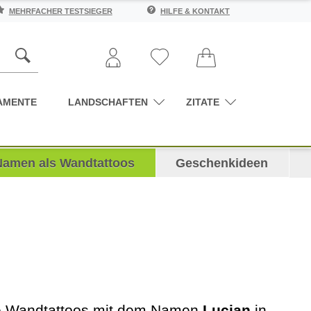
MEHRFACHER TESTSIEGER
HILFE & KONTAKT
AMENTE
LANDSCHAFTEN
ZITATE
Namen als Wandtattoos
Geschenkideen
rte Wandtattoos mit dem Namen
Lucian
in