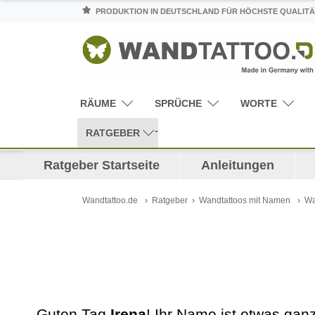
PRODUKTION IN DEUTSCHLAND FÜR HÖCHSTE QUALITÄ
RÄUME
SPRÜCHE
WORTE
RATGEBER
Ratgeber Startseite
Anleitungen
Wandtattoo.de
Ratgeber
Wandtattoos mit Namen
Wa
Guten Tag
Irena
! Ihr Name ist etwas ga