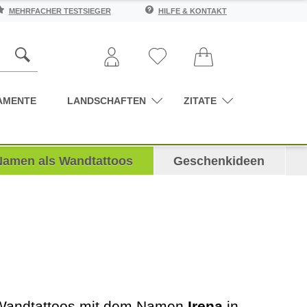
MEHRFACHER TESTSIEGER
HILFE & KONTAKT
AMENTE
LANDSCHAFTEN
ZITATE
Namen als Wandtattoos
Geschenkideen
te Wandtattoos mit dem Namen
Irena
in