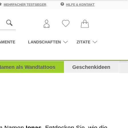
MEHRFACHER TESTSIEGER
HILFE & KONTAKT
AMENTE
LANDSCHAFTEN
ZITATE
Namen als Wandtattoos
Geschenkideen
dem Namen
Ionas
. Entdecken Sie, wie die