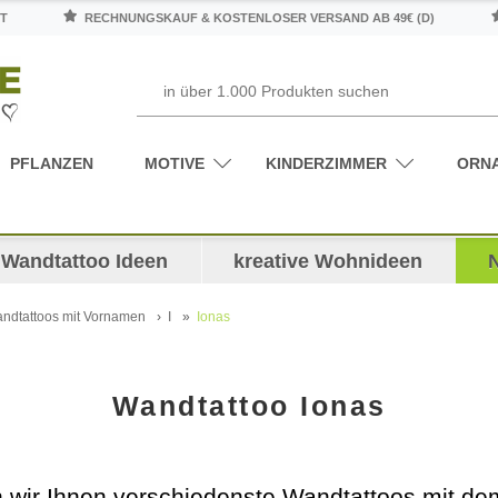
T
RECHNUNGSKAUF & KOSTENLOSER VERSAND AB 49€ (D)
PFLANZEN
MOTIVE
KINDERZIMMER
ORN
Wandtattoo Ideen
kreative Wohnideen
ndtattoos mit Vornamen
I
Ionas
Wandtattoo Ionas
en wir Ihnen verschiedenste Wandtattoos mit 