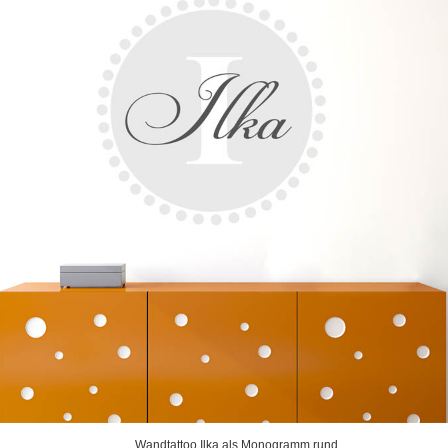
Wandtattoo Ilka als Monogramm rund