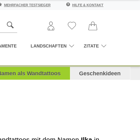
MEHRFACHER TESTSIEGER
HILFE & KONTAKT
AMENTE
LANDSCHAFTEN
ZITATE
Namen als Wandtattoos
Geschenkideen
 Wandtattoos mit dem Namen
Ilka
in