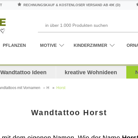
T
RECHNUNGSKAUF & KOSTENLOSER VERSAND AB 49€ (D)
PFLANZEN
MOTIVE
KINDERZIMMER
ORN
Wandtattoo Ideen
kreative Wohnideen
ndtattoos mit Vornamen
H
Horst
Wandtattoo Horst
n mit dem eigenen Namen. Wie der Name
Hors