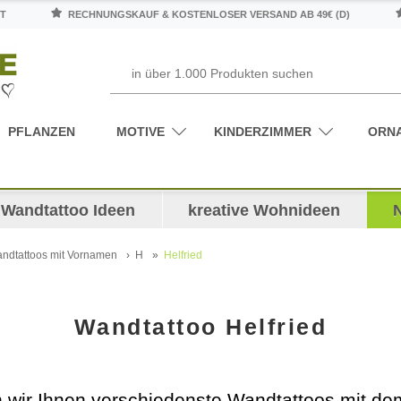
T
RECHNUNGSKAUF & KOSTENLOSER VERSAND AB 49€ (D)
PFLANZEN
MOTIVE
KINDERZIMMER
ORN
Wandtattoo Ideen
kreative Wohnideen
ndtattoos mit Vornamen
H
Helfried
Wandtattoo Helfried
en wir Ihnen verschiedenste Wandtattoos mit 