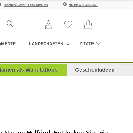
MEHRFACHER TESTSIEGER
HILFE & KONTAKT
AMENTE
LANDSCHAFTEN
ZITATE
Namen als Wandtattoos
Geschenkideen
dem Namen
Helfried
. Entdecken Sie, wie