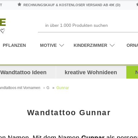
T
RECHNUNGSKAUF & KOSTENLOSER VERSAND AB 49€ (D)
PFLANZEN
MOTIVE
KINDERZIMMER
ORN
Wandtattoo Ideen
kreative Wohnideen
ndtattoos mit Vornamen
G
Gunnar
Wandtattoo Gunnar
genen Namen. Mit dem Namen
Gunnar
als person