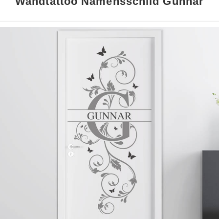
Wandtattoo Namensschild Gunnar