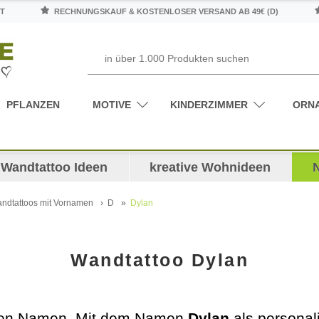
T
RECHNUNGSKAUF & KOSTENLOSER VERSAND AB 49€ (D)
PFLANZEN
MOTIVE
KINDERZIMMER
ORN
Wandtattoo Ideen
kreative Wohnideen
ndtattoos mit Vornamen
D
Dylan
Wandtattoo Dylan
genen Namen. Mit dem Namen
Dylan
als personal