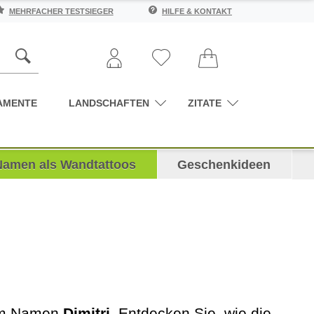
MEHRFACHER TESTSIEGER
HILFE & KONTAKT
AMENTE
LANDSCHAFTEN
ZITATE
Namen als Wandtattoos
Geschenkideen
dem Namen
Dimitri
. Entdecken Sie, wie die