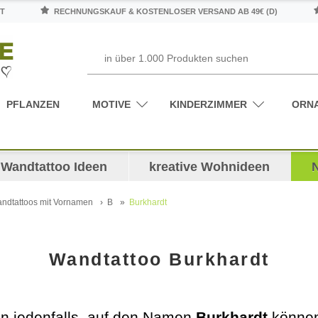
T
RECHNUNGSKAUF & KOSTENLOSER VERSAND AB 49€ (D)
PFLANZEN
MOTIVE
KINDERZIMMER
ORN
Wandtattoo Ideen
kreative Wohnideen
ndtattoos mit Vornamen
B
Burkhardt
Wandtattoo Burkhardt
en jedenfalls, auf den Namen
Burkhardt
können 