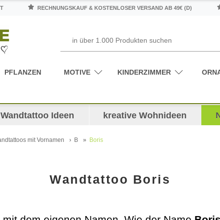
T
RECHNUNGSKAUF & KOSTENLOSER VERSAND AB 49€ (D)
PFLANZEN
MOTIVE
KINDERZIMMER
ORN
Wandtattoo Ideen
kreative Wohnideen
ndtattoos mit Vornamen
B
Boris
Wandtattoo Boris
n mit dem eigenen Namen. Wie der Name
Bori