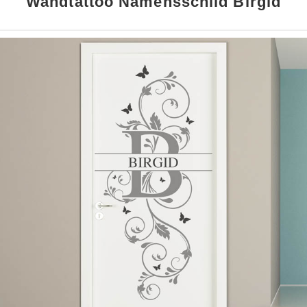
Wandtattoo Namensschild Birgid