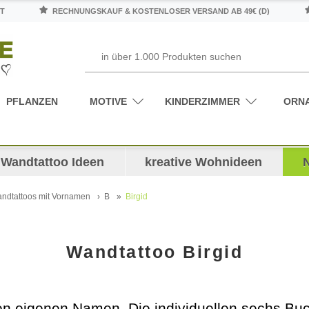
T
RECHNUNGSKAUF & KOSTENLOSER VERSAND AB 49€ (D)
PFLANZEN
MOTIVE
KINDERZIMMER
ORN
Wandtattoo Ideen
kreative Wohnideen
ndtattoos mit Vornamen
B
Birgid
Wandtattoo Birgid
den eigenen Namen. Die individuellen sechs 