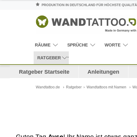
PRODUKTION IN DEUTSCHLAND FÜR HÖCHSTE QUALITÄ
RÄUME
SPRÜCHE
WORTE
RATGEBER
Ratgeber Startseite
Anleitungen
Wandtattoo.de
Ratgeber
Wandtattoos mit Namen
Wa
Guten Tag
Ayse
! Ihr Name ist etwas ga