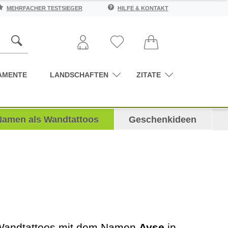
MEHRFACHER TESTSIEGER
HILFE & KONTAKT
AMENTE
LANDSCHAFTEN
ZITATE
Namen als Wandtattoos
Geschenkideen
e Wandtattoos mit dem Namen
Ayse
in