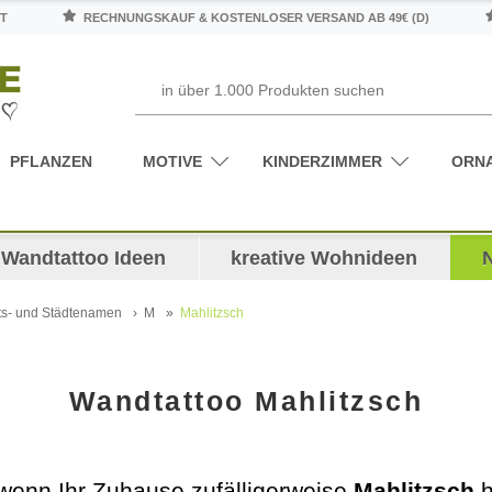
T
RECHNUNGSKAUF & KOSTENLOSER VERSAND AB 49€ (D)
PFLANZEN
MOTIVE
KINDERZIMMER
ORN
Wandtattoo Ideen
kreative Wohnideen
ts- und Städtenamen
M
Mahlitzsch
Wandtattoo Mahlitzsch
wenn Ihr Zuhause zufälligerweise
Mahlitzsch
h