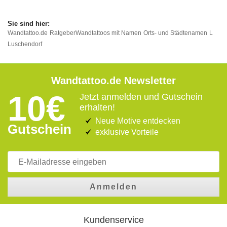
Wandtattoo.de
Ratgeber
Wandtattoos mit Namen
Orts- und Städtenamen
L
Luschendorf
Wandtattoo.de Newsletter
10€
Jetzt anmelden und Gutschein
erhalten!
Neue Motive entdecken
Gutschein
exklusive Vorteile
Anmelden
Kundenservice