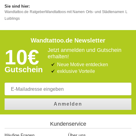
Wandtattoo.de
Ratgeber
Wandtattoos mit Namen
Orts- und Städtenamen
L
Luiblings
Wandtattoo.de Newsletter
10€
Jetzt anmelden und Gutschein
erhalten!
Neue Motive entdecken
Gutschein
exklusive Vorteile
Anmelden
Kundenservice
Häufige Fragen
Über uns