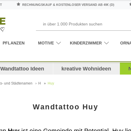
T
RECHNUNGSKAUF & KOSTENLOSER VERSAND AB 49€ (D)
PFLANZEN
MOTIVE
KINDERZIMMER
ORN
Wandtattoo Ideen
kreative Wohnideen
ts- und Städtenamen
H
Huy
Wandtattoo Huy
enn
Huy
ist eine Gemeinde mit Potential. Huy li