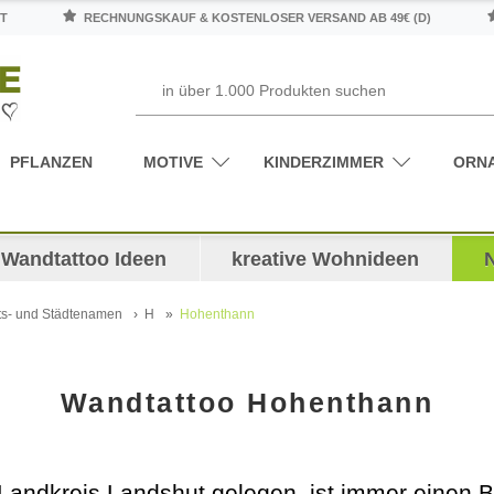
T
RECHNUNGSKAUF & KOSTENLOSER VERSAND AB 49€ (D)
PFLANZEN
MOTIVE
KINDERZIMMER
ORN
Wandtattoo Ideen
kreative Wohnideen
ts- und Städtenamen
H
Hohenthann
Wandtattoo Hohenthann
Landkreis Landshut gelegen, ist immer einen B