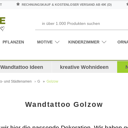
T
RECHNUNGSKAUF & KOSTENLOSER VERSAND AB 49€ (D)
PFLANZEN
MOTIVE
KINDERZIMMER
ORN
Wandtattoo Ideen
kreative Wohnideen
ts- und Städtenamen
G
Golzow
Wandtattoo Golzow
 wir hier die passende Dekoration. Wir haben g