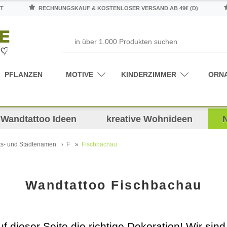
T
RECHNUNGSKAUF & KOSTENLOSER VERSAND AB 49€ (D)
PFLANZEN
MOTIVE
KINDERZIMMER
ORN
Wandtattoo Ideen
kreative Wohnideen
ts- und Städtenamen
F
Fischbachau
Wandtattoo Fischbachau
uf dieser Seite die richtige Dekoration! Wir si