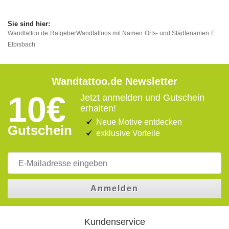
Wandtattoo.de
Ratgeber
Wandtattoos mit Namen
Orts- und Städtenamen
E
Elbisbach
Wandtattoo.de Newsletter
10€
Jetzt anmelden und Gutschein
erhalten!
Neue Motive entdecken
Gutschein
exklusive Vorteile
Anmelden
Kundenservice