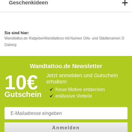
Geschenkideen
Wandtattoo.de
Ratgeber
Wandtattoos mit Namen
Orts- und Städtenamen
D
Daberg
Wandtattoo.de Newsletter
10€
Jetzt anmelden und Gutschein
erhalten!
Neue Motive entdecken
Gutschein
exklusive Vorteile
Anmelden