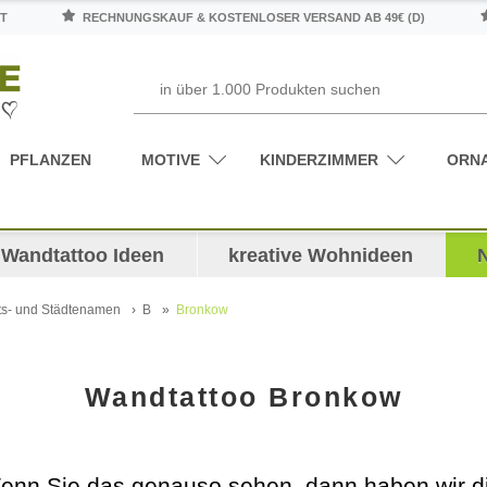
T
RECHNUNGSKAUF & KOSTENLOSER VERSAND AB 49€ (D)
PFLANZEN
MOTIVE
KINDERZIMMER
ORN
Wandtattoo Ideen
kreative Wohnideen
ts- und Städtenamen
B
Bronkow
Wandtattoo Bronkow
enn Sie das genauso sehen, dann haben wir di