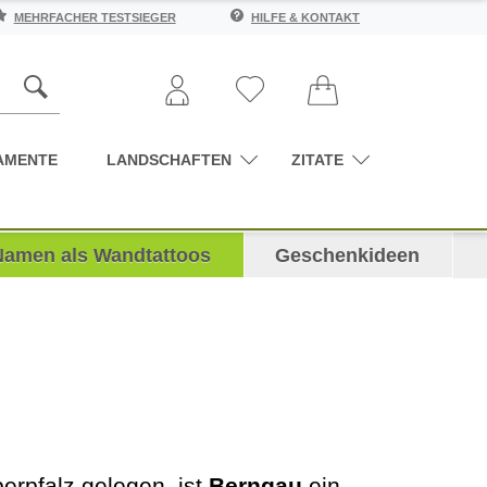
MEHRFACHER TESTSIEGER
HILFE & KONTAKT
AMENTE
LANDSCHAFTEN
ZITATE
Namen als Wandtattoos
Geschenkideen
erpfalz gelegen, ist
Berngau
ein