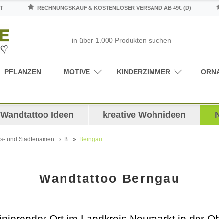
T
RECHNUNGSKAUF & KOSTENLOSER VERSAND AB 49€ (D)
PFLANZEN
MOTIVE
KINDERZIMMER
ORN
Wandtattoo Ideen
kreative Wohnideen
ts- und Städtenamen
B
Berngau
Wandtattoo Berngau
inierender Ort im Landkreis Neumarkt in der Ob