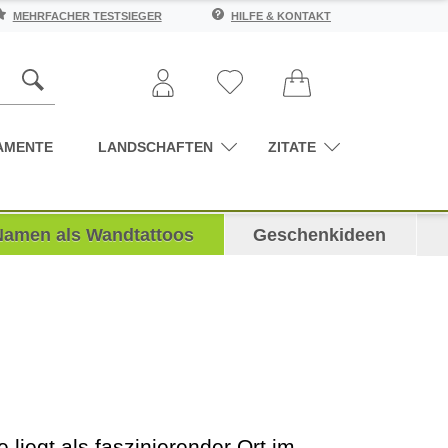
MEHRFACHER TESTSIEGER
HILFE & KONTAKT
AMENTE
LANDSCHAFTEN
ZITATE
Namen als Wandtattoos
Geschenkideen
 liegt als faszinierender Ort im