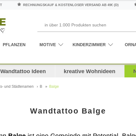
T
RECHNUNGSKAUF & KOSTENLOSER VERSAND AB 49€ (D)
PFLANZEN
MOTIVE
KINDERZIMMER
ORN
Wandtattoo Ideen
kreative Wohnideen
ts- und Städtenamen
B
Balge
Wandtattoo Balge
enn
Balge
ist eine Gemeinde mit Potential. Balge