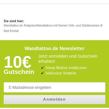
Wandtattoo.de
Ratgeber
Wandtattoos mit Namen
Orts- und Städtenamen
B
Bad Emstal
Wandtattoo.de Newsletter
10€
Jetzt anmelden und Gutschein
erhalten!
Neue Motive entdecken
Gutschein
exklusive Vorteile
Anmelden