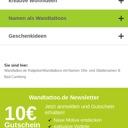
kreative Wohnideen
Namen als Wandtattoos
Geschenkideen
Wandtattoo.de
Ratgeber
Wandtattoos mit Namen
Orts- und Städtenamen
B
Bad Camberg
Wandtattoo.de Newsletter
10€
Jetzt anmelden und Gutschein
erhalten!
Neue Motive entdecken
Gutschein
exklusive Vorteile