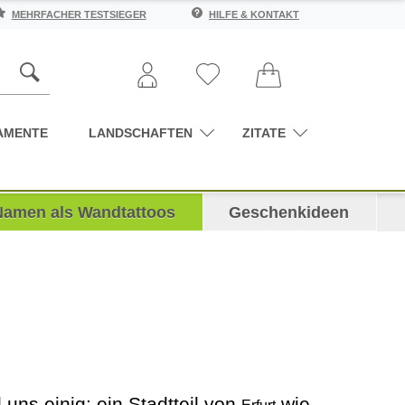
MEHRFACHER TESTSIEGER
HILFE & KONTAKT
AMENTE
LANDSCHAFTEN
ZITATE
Namen als Wandtattoos
Geschenkideen
 uns einig: ein Stadtteil von
wie