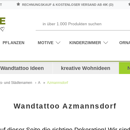
T
RECHNUNGSKAUF & KOSTENLOSER VERSAND AB 49€ (D)
PFLANZEN
MOTIVE
KINDERZIMMER
ORN
Wandtattoo Ideen
kreative Wohnideen
ts- und Städtenamen
A
Azmannsdorf
Wandtattoo Azmannsdorf
uf dieser Seite die richtige Dekoration! Wir sind